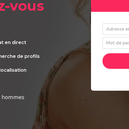
z-vous
t en direct
erche de profils
ocalisation
ux hommes